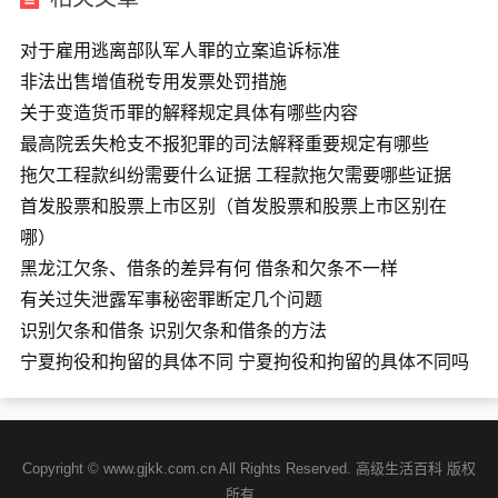
对于雇用逃离部队军人罪的立案追诉标准
非法出售增值税专用发票处罚措施
关于变造货币罪的解释规定具体有哪些内容
最高院丢失枪支不报犯罪的司法解释重要规定有哪些
拖欠工程款纠纷需要什么证据 工程款拖欠需要哪些证据
首发股票和股票上市区别（首发股票和股票上市区别在
哪）
黑龙江欠条、借条的差异有何 借条和欠条不一样
有关过失泄露军事秘密罪断定几个问题
识别欠条和借条 识别欠条和借条的方法
宁夏拘役和拘留的具体不同 宁夏拘役和拘留的具体不同吗
Copyright © www.gjkk.com.cn All Rights Reserved. 高级生活百科 版权
所有