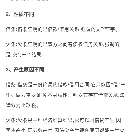
2、性质不同
借条:借条证明的是借款/借用关系,强调的是"借"字。
欠条:欠条证明的是双方之间有债权债务关系,强调的
是"欠”,一个结果。
3、产生原因不同
借条:借条是一份简易的借款/借用合同,它只能因"借"产
生。做为重要证据,本身就能证明双方存在借贷关系,法
律效力比较强。
欠条:欠条是一种经济结算结果,它可以因借贷产生,因
买卖产生,因劳务产生,因赔偿产生很多原因都能产生欠