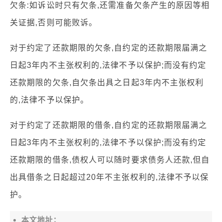
欠条:如诉讼时只有欠条,还需准备欠条产生的原因等相
关证据,否则可能败诉。
对于约定了还款期限的欠条,自约定的还款期限届满之
日起3年内不主张权利的,法律不予以保护;而没有约定
还款期限的欠条,自欠条出具之日起3年内不主张权利
的,法律不予以保护。
对于约定了还款期限的借条,自约定的还款期限届满之
日起3年内不主张权利的,法律不予以保护;而没有约定
还款期限的借条,债权人可以随时要求债务人还款,但自
出具借条之日起超过20年不主张权利的,法律不予以保
护。
本文地址：